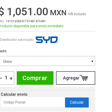
$ 1,051.00
IVA Incluido
19101608041737481475481
roducto disponible para envío inmediato
Distribuidor autorizado:
Lado
Único
-
Comprar
+
Calcular envío
Calcular