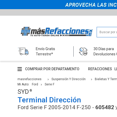
Envío Gratis
30 Días para
Terrestre*
Devoluciones 
COMPRAR POR DEPARTAMENTO
REFACCIONES
L
masrefacciones
Suspensión Y Dirección
Bieletas Y Ter
Mi Auto:
Ford
Serie F
SYD
Terminal Dirección
Ford Serie F 2005-2014 F-250 -
605482