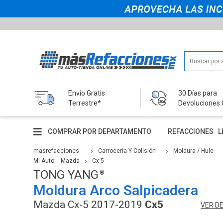
Envío Gratis
30 Días para
Terrestre*
Devoluciones 
COMPRAR POR DEPARTAMENTO
REFACCIONES
L
masrefacciones
Carrocería Y Colisión
Moldura / Hule
Mi Auto:
Mazda
Cx-5
TONG YANG
Moldura Arco Salpicadera
Mazda Cx-5 2017-2019
Cx5
VER D