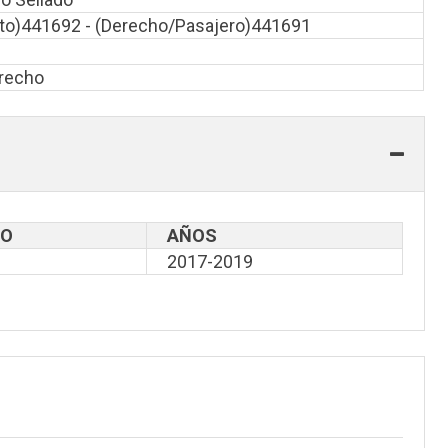
oto)441692 - (Derecho/Pasajero)441691
erecho
LO
AÑOS
2017-2019