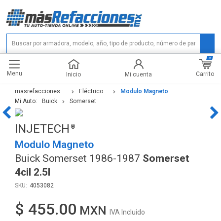
0
Menu
Carrito
Inicio
Mi cuenta
masrefacciones
Eléctrico
Modulo Magneto
Mi Auto:
Buick
Somerset
INJETECH
Modulo Magneto
Buick Somerset 1986-1987
Somerset
4cil 2.5l
4053082
$ 455.00
IVA Incluido