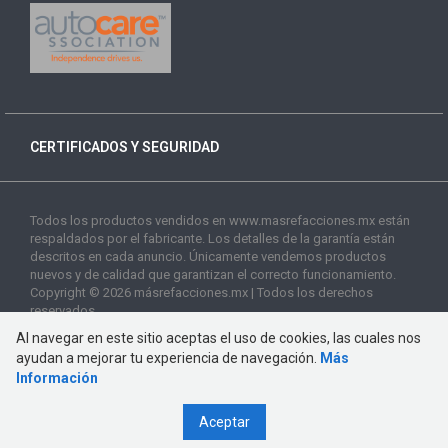
CERTIFICADOS Y SEGURIDAD
Todos los productos vendidos en www.masrefacciones.mx están
respaldados por el fabricante. Los detalles de la garantía están
descritos en cada anuncio. Únicamente vendemos productos
nuevos y de calidad que garantizan el correcto funcionamiento.
Copyright © 2026 másrefacciones.mx | Todos los derechos
reservados
Al navegar en este sitio aceptas el uso de cookies, las cuales nos
ayudan a mejorar tu experiencia de navegación.
Más
Información
Aceptar