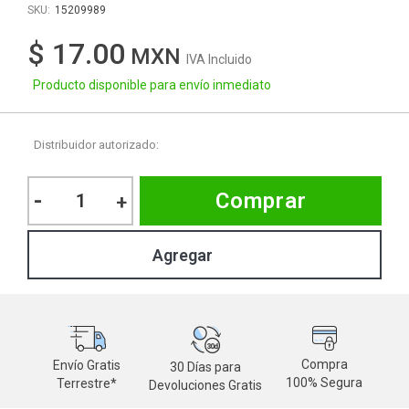
15209989
$ 17.00
IVA Incluido
Producto disponible para envío inmediato
Distribuidor autorizado:
-
Comprar
+
Compra
Envío Gratis
30 Días para
M
100% Segura
Terrestre*
Devoluciones Gratis
d