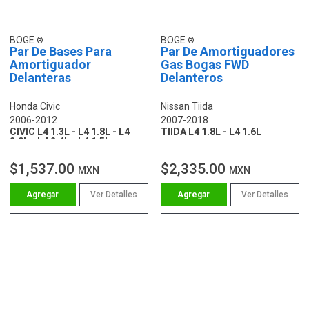
BOGE
BOGE
Par De Bases Para
Par De Amortiguadores
Amortiguador
Gas Bogas FWD
Delanteras
Delanteros
Honda Civic
Nissan Tiida
2006-2012
2007-2018
CIVIC L4 1.3L - L4 1.8L - L4
TIIDA L4 1.8L - L4 1.6L
2.0L - L4 2.4L - L4 1.5L
$1,537.00
$2,335.00
MXN
MXN
Ver Detalles
Ver Detalles