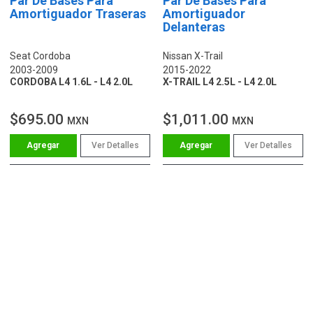
Par De Bases Para
Par De Bases Para
Amortiguador Traseras
Amortiguador
Delanteras
Seat Cordoba
Nissan X-Trail
2003-2009
2015-2022
CORDOBA L4 1.6L - L4 2.0L
X-TRAIL L4 2.5L - L4 2.0L
$695.00
$1,011.00
MXN
MXN
Ver Detalles
Ver Detalles