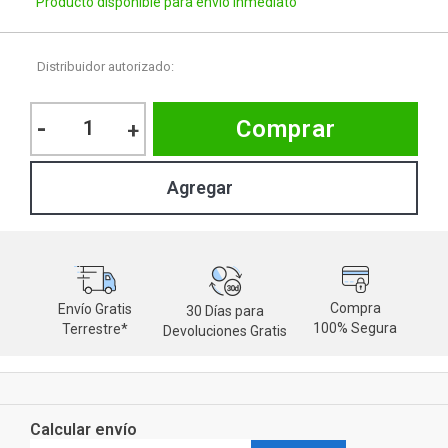
Producto disponible para envío inmediato
Distribuidor autorizado:
-
Comprar
+
Compra
Envío Gratis
30 Días para
M
100% Segura
Terrestre*
Devoluciones Gratis
d
Calcular envío