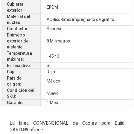
Cubierta
EPDM
exterior:
Material del
Acrílico-latex impregnado de gráfito
núcleo:
Conductor:
Supresor
Diámetro
exterior del
8 Milímetros
aislante:
Temperatura
145º C
máxima:
Es resistivo:
Sí
Caja:
Roja
País de
México
origen:
Condición del
Nuevo
SKU:
Garantía:
1 Mes
La línea CONVENCIONAL de Cables para Bujía
GARLO® ofrece: