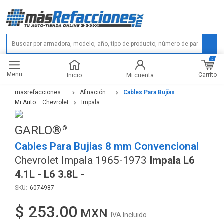
0
Menu
Carrito
Inicio
Mi cuenta
masrefacciones
Afinación
Cables Para Bujías
Mi Auto:
Chevrolet
Impala
GARLO®
Cables Para Bujias 8 mm Convencional
Chevrolet Impala 1965-1973
Impala L6
4.1L - L6 3.8L -
6074987
$ 253.00
IVA Incluido