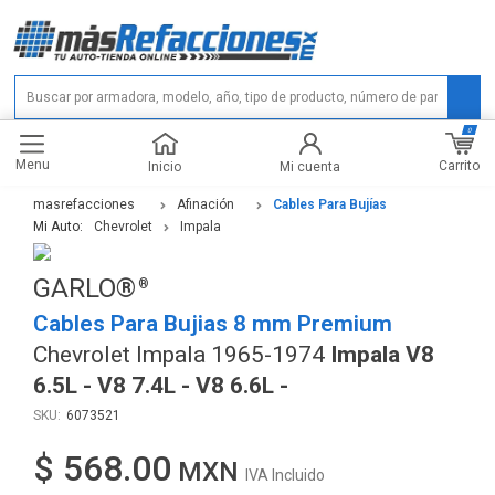
0
Menu
Carrito
Inicio
Mi cuenta
masrefacciones
Afinación
Cables Para Bujías
Mi Auto:
Chevrolet
Impala
GARLO®
Cables Para Bujias 8 mm Premium
Chevrolet Impala 1965-1974
Impala V8
6.5L - V8 7.4L - V8 6.6L -
6073521
$ 568.00
IVA Incluido