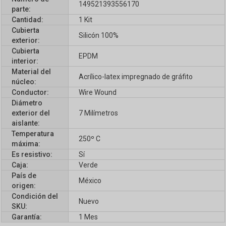
149521393556170
parte:
Cantidad:
1 Kit
Cubierta
Silicón 100%
exterior:
Cubierta
EPDM
interior:
Material del
Acrílico-latex impregnado de gráfito
núcleo:
Conductor:
Wire Wound
Diámetro
exterior del
7 Milímetros
aislante:
Temperatura
250º C
máxima:
Es resistivo:
Sí
Caja:
Verde
País de
México
origen:
Condición del
Nuevo
SKU:
Garantía:
1 Mes