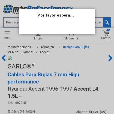
0
Menu
Carrito
Inicio
Mi cuenta
masrefacciones
Afinación
Cables Para Bujías
Mi Auto:
Hyundai
Accent
GARLO®
Cables Para Bujias 7 mm High
performance
Hyundai Accent 1996-1997
Accent L4
1.5L -
6079151
$ 455.21
Ahorras:
$18.21
(4%)