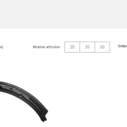
Orden
20
35
50
Mostrar artículos: