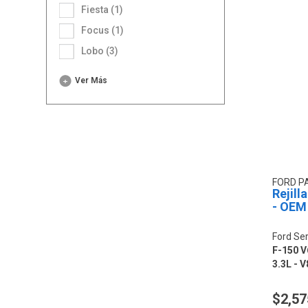
Fiesta (1)
Focus (1)
Lobo (3)
Ver Más
FORD P
Rejill
- OEM
Ford Ser
F-150 V6
3.3L - V
$2,57