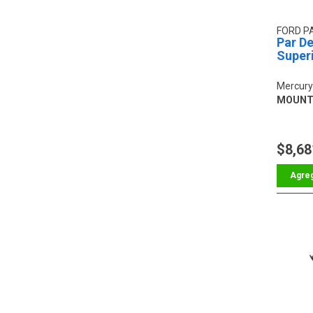
FORD P
Par De
Super
Mercury
MOUNT
$8,68