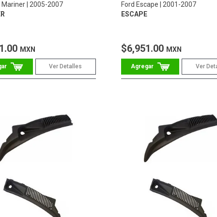
 Mariner
2005-2007
Ford Escape
2001-2007
ER
ESCAPE
1.00
$6,951.00
MXN
MXN
Ver Detalles
Ver Det