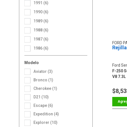
1991 (6)
1990 (6)
1989 (6)
1988 (6)
1987 (6)
FORD P
Rejill
1986 (6)
Modelo
Ford Ser
F-250 Su
Aviator (3)
V8 7.3L
Bronco (1)
Cherokee (1)
$8,53
D21 (10)
Escape (6)
Expedition (4)
Explorer (10)