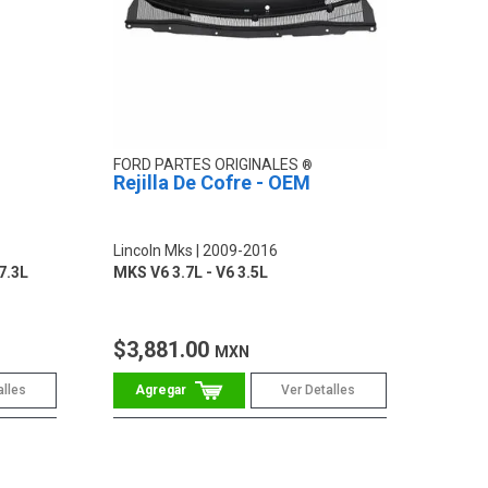
FORD PARTES ORIGINALES
Rejilla De Cofre - OEM
Lincoln Mks
2009-2016
7.3L
MKS V6 3.7L - V6 3.5L
$3,881.00
MXN
alles
Ver Detalles