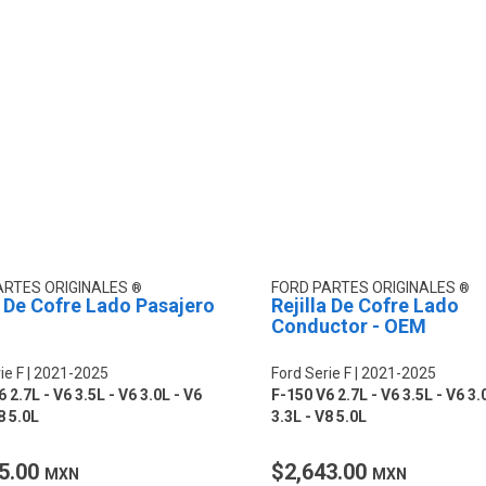
ARTES ORIGINALES
FORD PARTES ORIGINALES
a De Cofre Lado Pasajero
Rejilla De Cofre Lado
Conductor - OEM
ie F
2021-2025
Ford Serie F
2021-2025
 2.7L - V6 3.5L - V6 3.0L - V6
F-150 V6 2.7L - V6 3.5L - V6 3.
8 5.0L
3.3L - V8 5.0L
5.00
$2,643.00
MXN
MXN