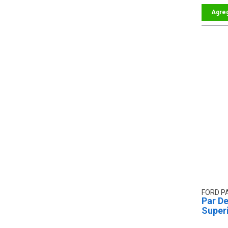
FORD P
Par De
Super