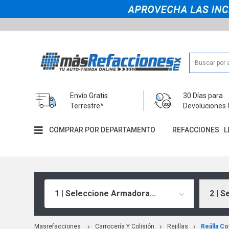
Envío Gratis
30 Días para
Terrestre*
Devoluciones 
COMPRAR POR DEPARTAMENTO
REFACCIONES
L
1 | Seleccione Armadora...
2 | S
Masrefacciones
Carrocería Y Colisión
Rejillas
Rejilla Co