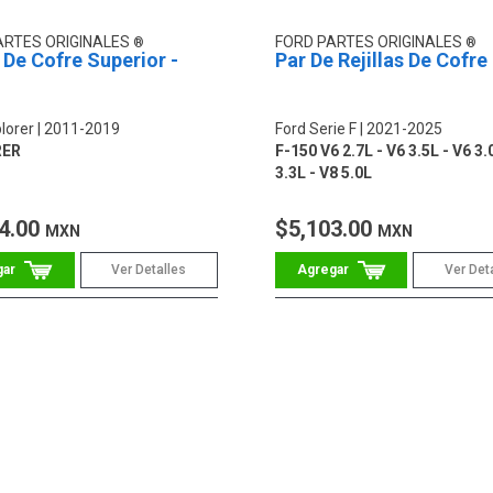
ARTES ORIGINALES
FORD PARTES ORIGINALES
a De Cofre Superior -
Par De Rejillas De Cofre
lorer
2011-2019
Ford Serie F
2021-2025
RER
F-150 V6 2.7L - V6 3.5L - V6 3.
3.3L - V8 5.0L
4.00
$5,103.00
MXN
MXN
Ver Detalles
Ver Det