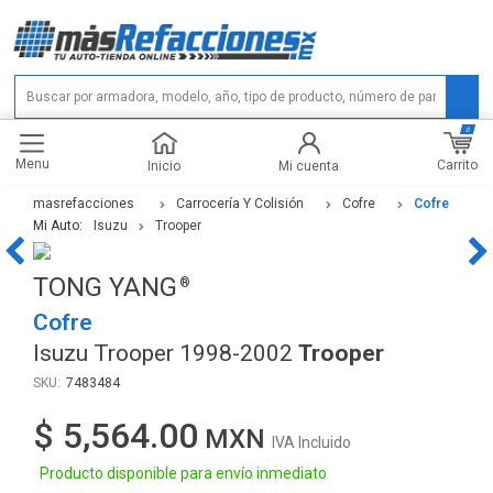
0
Menu
Carrito
Inicio
Mi cuenta
masrefacciones
Carrocería Y Colisión
Cofre
Cofre
Mi Auto:
Isuzu
Trooper
TONG YANG
Cofre
Isuzu Trooper 1998-2002
Trooper
7483484
$ 5,564.00
IVA Incluido
Producto disponible para envío inmediato