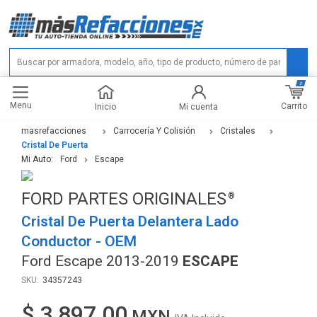
0
Menu
Carrito
Inicio
Mi cuenta
masrefacciones
Carrocería Y Colisión
Cristales
Cristal De Puerta
Mi Auto:
Ford
Escape
FORD PARTES ORIGINALES
Cristal De Puerta Delantera Lado
Conductor - OEM
Ford Escape 2013-2019
ESCAPE
34357243
$ 3,897.00