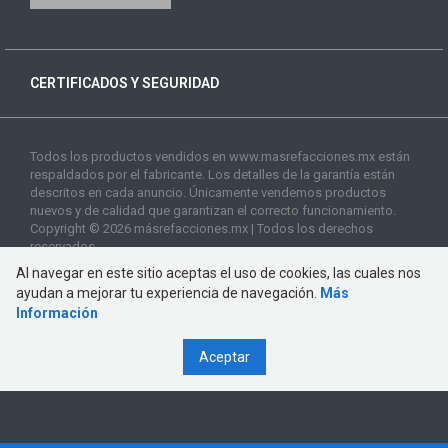
CERTIFICADOS Y SEGURIDAD
Todos los productos vendidos en www.masrefacciones.mx están
respaldados por el fabricante. Los detalles de la garantía están
descritos en cada anuncio. Únicamente vendemos productos
nuevos y de calidad que garantizan el correcto funcionamiento.
Copyright © 2026 másrefacciones.mx | Todos los derechos
reservados
Al navegar en este sitio aceptas el uso de cookies, las cuales nos
ayudan a mejorar tu experiencia de navegación.
Más
Información
Aceptar