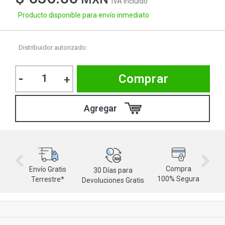
IVA Incluido
Producto disponible para envío inmediato
Distribuidor autorizado:
-
Comprar
+
Compra
Envío Gratis
30 Días para
M
100% Segura
Terrestre*
Devoluciones Gratis
d