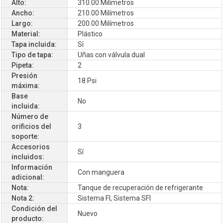
Alto:
310.00 Milímetros
Ancho:
210.00 Milímetros
Largo:
200.00 Milímetros
Material:
Plástico
Tapa incluida:
Sí
Tipo de tapa:
Uñas con válvula dual
Pipeta:
2
Presión
18 Psi
máxima:
Base
No
incluida:
Número de
orificios del
3
soporte:
Accesorios
Sí
incluidos:
Información
Con manguera
adicional:
Nota:
Tanque de recuperación de refrigerante
Nota 2:
Sistema FI, Sistema SFI
Condición del
Nuevo
producto: