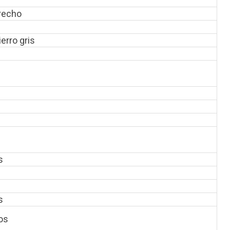
erecho
erro gris
s
s
os