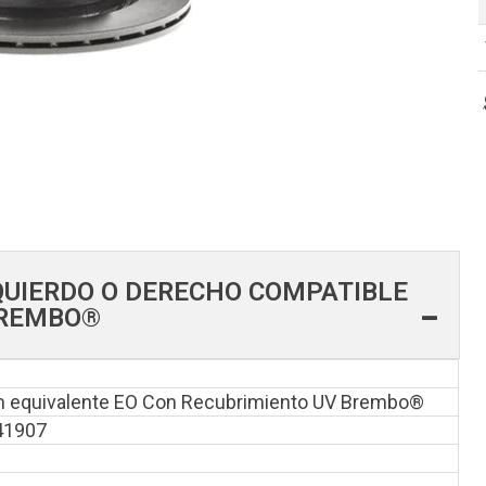
QUIERDO O DERECHO COMPATIBLE
 BREMBO®
 equivalente EO Con Recubrimiento UV Brembo®
41907