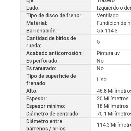
Eje:
Trasero
Lado:
Izquierdo o d
Tipo de disco de freno:
Ventilado
Material:
Fundición de hi
Barrenación:
5 x 114.3
Cantidad de birlos de
5
rueda:
Acabado anticorrosión:
Pintura uv
Es perforado:
No
Es ranurado:
No
Tipo de superficie de
Liso
frenado:
Alto:
46.8 Milímetro
Espesor:
20 Milímetros
Espesor mínimo:
18 Milímetros
Diámetro de centrado:
70.1 Milímetro
Diámetro entre
114.3 Milímetr
barrenos / birlos: