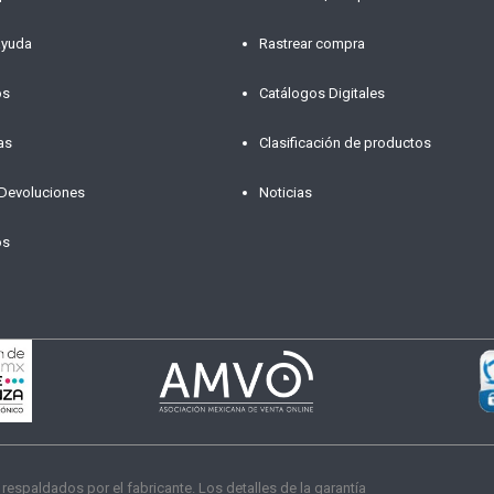
ayuda
Rastrear compra
os
Catálogos Digitales
as
Clasificación de productos
 Devoluciones
Noticias
os
paldados por el fabricante. Los detalles de la garantía