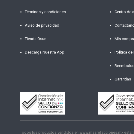
Términos y condiciones
Centro de 
Aviso de privacidad
Contáctan
Tienda Osun
Mis compr
Descarga Nuestra App
Política de
Reembols
Garantías
Todos los productos vendidos en www.masrefacciones.mx están res