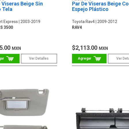
 Viseras Beige Sin
Par De Viseras Beige C
 Tela
Espejo Plástico
et Express
2003-2019
Toyota Rav4
2009-2012
S 3500
RAV4
5.00
$2,113.00
MXN
MXN
Ver Detalles
Ver Det