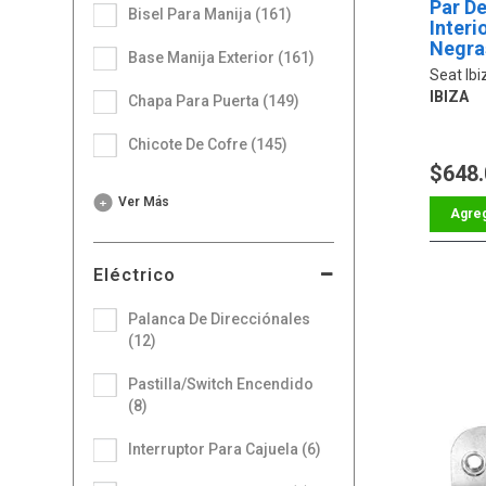
Par De
Bisel Para Manija (161)
Interi
Negra
Base Manija Exterior (161)
Para C
Seat Ibi
IBIZA
Chapa Para Puerta (149)
Chicote De Cofre (145)
$648
Ver Más
Eléctrico
Palanca De Direcciónales
(12)
Pastilla/Switch Encendido
(8)
Interruptor Para Cajuela (6)