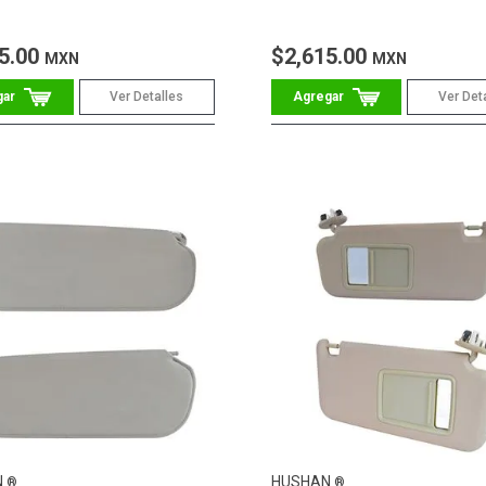
5.00
$2,615.00
MXN
MXN
Ver Detalles
Ver Det
N
HUSHAN