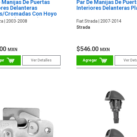
 Manijas De Puertas
Par De Manijas De Puert
ores Delanteras
Interiores Delanteras Pl
s/Cromadas Con Hoyo
ontrol De Espejo
za
2003-2008
Fiat Strada
2007-2014
Strada
.00
$546.00
MXN
MXN
Ver Detalles
Ver Det