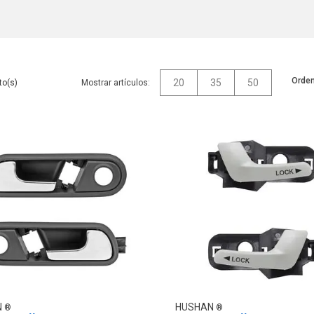
Orden
20
35
50
Mostrar artículos:
N
HUSHAN