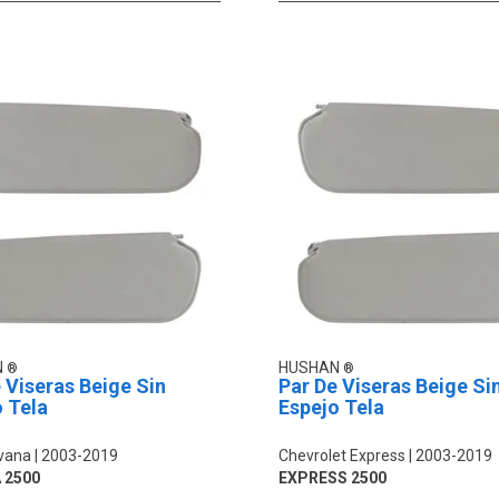
N
HUSHAN
 Viseras Beige Sin
Par De Viseras Beige Si
 Tela
Espejo Tela
vana
2003-2019
Chevrolet Express
2003-2019
 2500
EXPRESS 2500