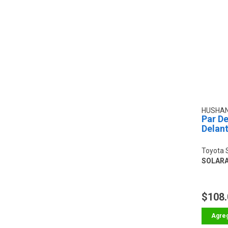
HUSHA
Par D
Delan
Toyota 
SOLAR
$108