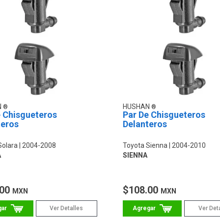
N
HUSHAN
e Chisgueteros
Par De Chisgueteros
teros
Delanteros
Solara
2004-2008
Toyota Sienna
2004-2010
A
SIENNA
.00
$108.00
MXN
MXN
Ver Detalles
Ver Det