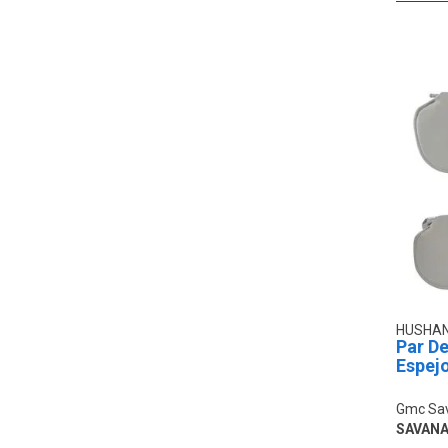
HUSHA
Par De
Espejo
Gmc Sa
SAVANA