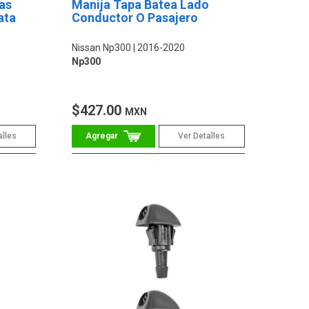
as
Manija Tapa Batea Lado
ata
Conductor O Pasajero
Nissan Np300
2016-2020
Np300
$427.00
MXN
alles
Ver Detalles