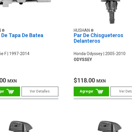
N
HUSHAN
 De Tapa De Batea
Par De Chisgueteros
Delanteros
ie F
1997-2014
Honda Odyssey
2005-2010
ODYSSEY
.00
$118.00
MXN
MXN
Ver Detalles
Ver Det