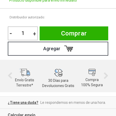
Producto disponible para envío inmediato
Distribuidor autorizado:
-
Comprar
+
Compra
Envío Gratis
30 Días para
M
100% Segura
Terrestre*
Devoluciones Gratis
d
¿Tiene una duda?
Le respondemos en menos de una hora.
Calcular envío