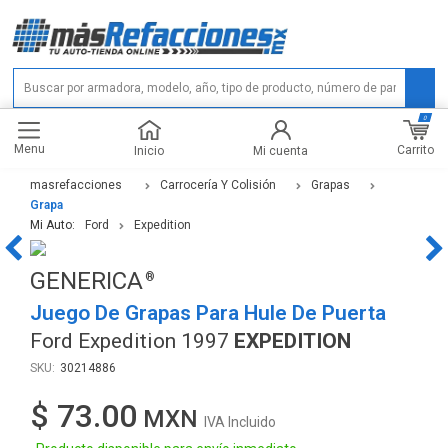
0
Menu
Carrito
Inicio
Mi cuenta
masrefacciones
Carrocería Y Colisión
Grapas
Grapa
Mi Auto:
Ford
Expedition
GENERICA
Juego De Grapas Para Hule De Puerta
Ford Expedition 1997
EXPEDITION
30214886
$ 73.00
IVA Incluido