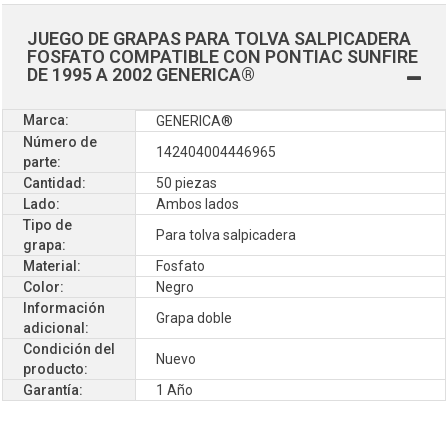
JUEGO DE GRAPAS PARA TOLVA SALPICADERA
FOSFATO COMPATIBLE CON PONTIAC SUNFIRE
DE 1995 A 2002 GENERICA®
Marca:
GENERICA®
Número de
142404004446965
parte:
Cantidad:
50 piezas
Lado:
Ambos lados
Tipo de
Para tolva salpicadera
grapa:
Material:
Fosfato
Color:
Negro
Información
Grapa doble
adicional:
Condición del
Nuevo
producto:
Garantía:
1 Año