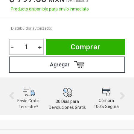
IVA Incluido
Producto disponible para envío inmediato
Distribuidor autorizado:
-
Comprar
+
Compra
Envío Gratis
30 Días para
M
100% Segura
Terrestre*
Devoluciones Gratis
d