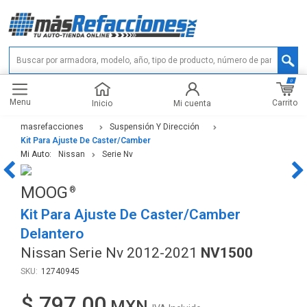
0
Menu
Carrito
Inicio
Mi cuenta
masrefacciones
Suspensión Y Dirección
Kit Para Ajuste De Caster/Camber
Mi Auto:
Nissan
Serie Nv
MOOG
Kit Para Ajuste De Caster/Camber
Delantero
Nissan Serie Nv 2012-2021
NV1500
12740945
$ 797.00