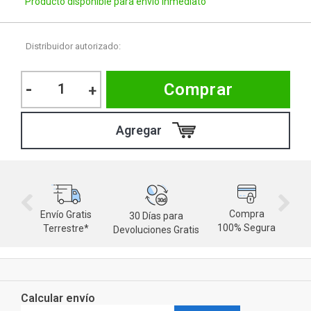
Producto disponible para envío inmediato
Distribuidor autorizado:
-
Comprar
+
Compra
Envío Gratis
30 Días para
M
100% Segura
Terrestre*
Devoluciones Gratis
d
Calcular envío