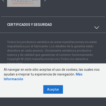
CERTIFICADOS Y SEGURIDAD
Todos los productos vendidos en www.masrefacciones.mx están
respaldados por el fabricante. Los detalles de la garantía están
descritos en cada anuncio. Únicamente vendemos productos
nuevos y de calidad que garantizan el correcto funcionamiento.
Copyright © 2026 másrefacciones.mx | Todos los derechos
reservados
Al navegar en este sitio aceptas el uso de cookies, las cuales nos
ayudan a mejorar tu experiencia de navegación.
Más
Información
Aceptar