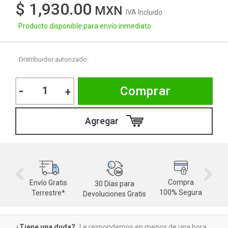
$ 1,930.00
IVA Incluido
Producto disponible para envío inmediato
Distribuidor autorizado:
-
Comprar
+
Compra
Envío Gratis
30 Días para
M
100% Segura
Terrestre*
Devoluciones Gratis
d
¿Tiene una duda?
Le respondemos en menos de una hora.