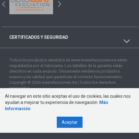
CERTIFICADOS Y SEGURIDAD
Todos los productos vendidos en www.masrefacciones.mx están
respaldados por el fabricante. Los detalles de la garantía están
descritos en cada anuncio. Únicamente vendemos productos
nuevos y de calidad que garantizan el correcto funcionamiento.
Copyright © 2026 másrefacciones.mx | Todos los derechos
reservados
Al navegar en este sitio aceptas el uso de cookies, las cuales nos
ayudan a mejorar tu experiencia de navegación.
Más
Información
Aceptar