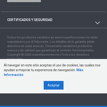
CERTIFICADOS Y SEGURIDAD
Todos los productos vendidos en www.masrefacciones.mx están
respaldados por el fabricante. Los detalles de la garantía están
descritos en cada anuncio. Únicamente vendemos productos
nuevos y de calidad que garantizan el correcto funcionamiento.
Copyright © 2026 másrefacciones.mx | Todos los derechos
reservados
Al navegar en este sitio aceptas el uso de cookies, las cuales nos
ayudan a mejorar tu experiencia de navegación.
Más
Información
Aceptar