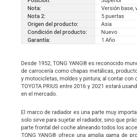
Posición:
Superior
Nota:
Versión base,
Nota 2:
5 puertas
Origen del producto:
Asia
Condición del producto:
Nuevo
Garantía:
1 Año
Desde 1952, TONG YANG® es reconocido mundia
de carrocería como chapas metálicas, producto
y motocicletas, moldes y pintura; al contar con 
TOYOTA PRIUS entre 2016 y 2021 estará usan
en el mercado.
El marco de radiador es una parte muy importan
solo sirve para sujetar el radiador, sino que pr
parte frontal del coche alineando todos los acce
TONG YANG® ofrece una amplia gama de produ