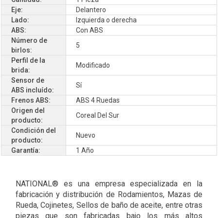
Eje:
Delantero
Lado:
Izquierda o derecha
ABS:
Con ABS
Número de
5
birlos:
Perfil de la
Modificado
brida:
Sensor de
Sí
ABS incluído:
Frenos ABS:
ABS 4 Ruedas
Origen del
Coreal Del Sur
producto:
Condición del
Nuevo
producto:
Garantía:
1 Año
NATIONAL® es una empresa especializada en la
fabricación y distribución de Rodamientos, Mazas de
Rueda, Cojinetes, Sellos de baño de aceite, entre otras
piezas que son fabricadas bajo los más altos