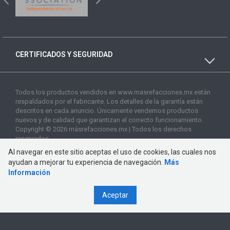
CERTIFICADOS Y SEGURIDAD
Todos los productos vendidos en www.masrefacciones.mx están
respaldados por el fabricante. Los detalles de la garantía están
descritos en cada anuncio. Únicamente vendemos productos
nuevos y de calidad que garantizan el correcto funcionamiento.
Copyright © 2026 másrefacciones.mx | Todos los derechos
reservados
Al navegar en este sitio aceptas el uso de cookies, las cuales nos
ayudan a mejorar tu experiencia de navegación.
Más
Información
Aceptar