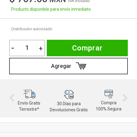
IVA Incluido
Producto disponible para envío inmediato
Distribuidor autorizado:
-
Comprar
+
Compra
Envío Gratis
30 Días para
M
100% Segura
Terrestre*
Devoluciones Gratis
d