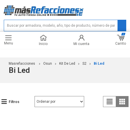
0
Menu
Carrito
Inicio
Mi cuenta
Masrefacciones
Osun
Kit De Led
S2
Bi Led
Bi Led
Filtros