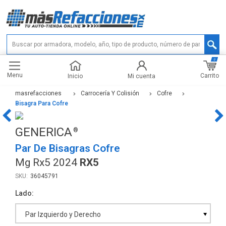
0
Menu
Carrito
Inicio
Mi cuenta
masrefacciones
Carrocería Y Colisión
Cofre
Bisagra Para Cofre
GENERICA
Par De Bisagras Cofre
Mg Rx5 2024
RX5
36045791
Lado
Par Izquierdo y Derecho