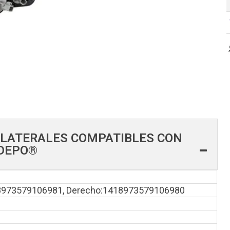
 LATERALES COMPATIBLES CON
 DEPO®
18973579106981, Derecho:1418973579106980