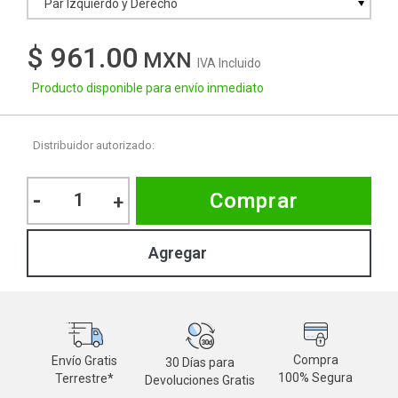
Par Izquierdo y Derecho
$ 961.00
IVA Incluido
Producto disponible para envío inmediato
Distribuidor autorizado:
-
Comprar
+
Compra
Envío Gratis
30 Días para
M
100% Segura
Terrestre*
Devoluciones Gratis
d