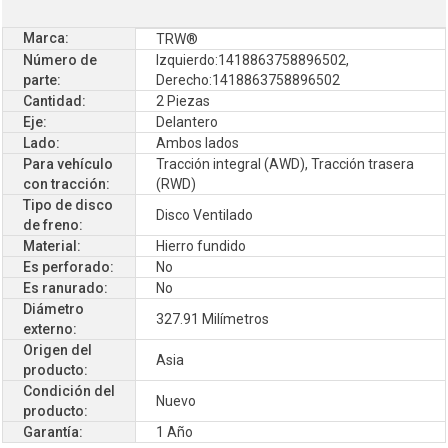
Marca:
TRW®
Número de
Izquierdo:1418863758896502,
parte:
Derecho:1418863758896502
Cantidad:
2 Piezas
Eje:
Delantero
Lado:
Ambos lados
Para vehículo
Tracción integral (AWD), Tracción trasera
con tracción:
(RWD)
Tipo de disco
Disco Ventilado
de freno:
Material:
Hierro fundido
Es perforado:
No
Es ranurado:
No
Diámetro
327.91 Milímetros
externo:
Origen del
Asia
producto:
Condición del
Nuevo
producto:
Garantía:
1 Año