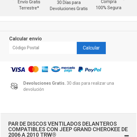
Compra
Envío Gratis
30 Días para
M
100% Segura
Terrestre*
Devoluciones Gratis
d
Calcular envío
Calcular
Devoluciones Gratis.
30 días para realizar una
devolución
PAR DE DISCOS VENTILADOS DELANTEROS
COMPATIBLES CON JEEP GRAND CHEROKEE DE
2006 A 2010 TRW®