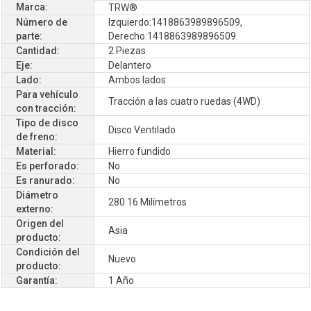
Marca:
TRW®
Número de
Izquierdo:1418863989896509,
parte:
Derecho:1418863989896509
Cantidad:
2 Piezas
Eje:
Delantero
Lado:
Ambos lados
Para vehículo
Tracción a las cuatro ruedas (4WD)
con tracción:
Tipo de disco
Disco Ventilado
de freno:
Material:
Hierro fundido
Es perforado:
No
Es ranurado:
No
Diámetro
280.16 Milímetros
externo:
Origen del
Asia
producto:
Condición del
Nuevo
producto:
Garantía:
1 Año