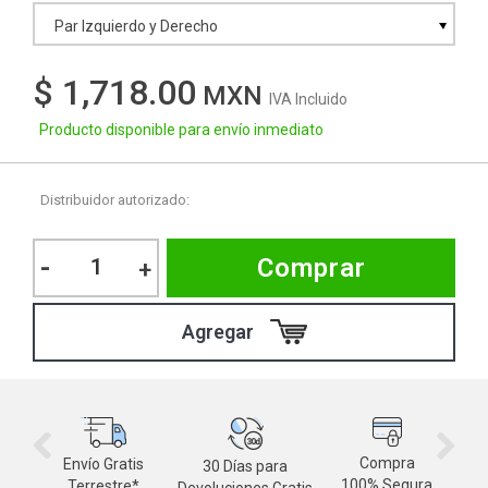
Par Izquierdo y Derecho
$ 1,718.00
IVA Incluido
Producto disponible para envío inmediato
Distribuidor autorizado:
-
Comprar
+
Compra
Envío Gratis
30 Días para
M
100% Segura
Terrestre*
Devoluciones Gratis
d