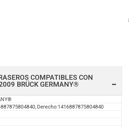
TRASEROS COMPATIBLES CON
 2009 BRÜCK GERMANY®
ANY®
16887875804840, Derecho:1416887875804840