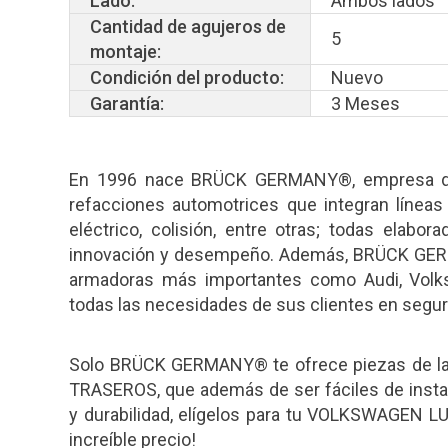
Lado:
Ambos lados
Cantidad de agujeros de
5
montaje:
Condición del producto:
Nuevo
Garantía:
3 Meses
En 1996 nace BRÜCK GERMANY®, empresa dedi
refacciones automotrices que integran líneas
eléctrico, colisión, entre otras; todas elabo
innovación y desempeño. Además, BRÜCK GERM
armadoras más importantes como Audi, Volksw
todas las necesidades de sus clientes en segurid
Solo BRÜCK GERMANY® te ofrece piezas de l
TRASEROS, que además de ser fáciles de instala
y durabilidad, elígelos para tu VOLKSWAGEN 
increíble precio!