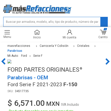
0
Menu
Carrito
Inicio
Mi cuenta
masrefacciones
Carrocería Y Colisión
Cristales
Parabrisas
Mi Auto:
Ford
Serie F
FORD PARTES ORIGINALES
Parabrisas - OEM
Ford Serie F 2021-2023
F-150
34517735
$ 6,571.00
IVA Incluido