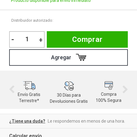
Producto disponible para envío inmediato
Distribuidor autorizado:
-
Comprar
+
Compra
Envío Gratis
30 Días para
M
100% Segura
Terrestre*
Devoluciones Gratis
d
¿Tiene una duda?
Le respondemos en menos de una hora.
Calcular envío