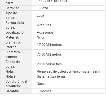
1410978718518008
parte:
Cantidad:
1 Pieza
Tipo de
Loca
polea:
Forma de la
6 ranuras
polea:
Localización:
Accesorios
Material:
Nylon
Diámetro
17.00 Milímetros
interno:
Diámetro
75.00 Milímetros
externo:
Ancho de
28.00 Milímetros
polea:
Nota:
Remplazo de polea por tensor,sistema mfi
Nota 2:
Sistema fi,sistema mfi
Condición del
Nuevo
producto:
Garantía:
18 Meses