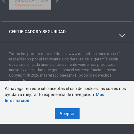
CERTIFICADOS Y SEGURIDAD
Todos los productos vendidos en www.masrefacciones.mx están
respaldados por el fabricante. Los detalles de la garantía están
descritos en cada anuncio. Únicamente vendemos productos
nuevos y de calidad que garantizan el correcto funcionamiento.
Copyright © 2026 másrefacciones.mx | Todos los derechos
reservados
Al navegar en este sitio aceptas el uso de cookies, las cuales nos
ayudan a mejorar tu experiencia de navegación.
Más
Información
Aceptar