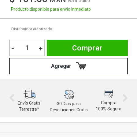
IVA Incluido
Producto disponible para envío inmediato
Distribuidor autorizado:
-
Comprar
+
Compra
Envío Gratis
30 Días para
M
100% Segura
Terrestre*
Devoluciones Gratis
d