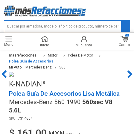
0
Menu
Carrito
Inicio
Mi cuenta
masrefacciones
Motor
Polea De Motor
Polea Guía de Accesorios
Mi Auto:
Mercedes Benz
560
K-NADIAN
Polea Guía De Accesorios Lisa Metálica
Mercedes-Benz 560 1990
560sec V8
5.6L
7314604
$ 161.00