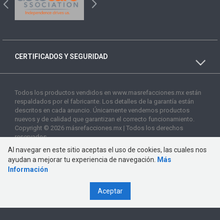
CERTIFICADOS Y SEGURIDAD
Todos los productos vendidos en www.masrefacciones.mx están
respaldados por el fabricante. Los detalles de la garantía están
descritos en cada anuncio. Únicamente vendemos productos
nuevos y de calidad que garantizan el correcto funcionamiento.
Copyright © 2026 másrefacciones.mx | Todos los derechos
reservados
Al navegar en este sitio aceptas el uso de cookies, las cuales nos
ayudan a mejorar tu experiencia de navegación.
Más
Información
Aceptar