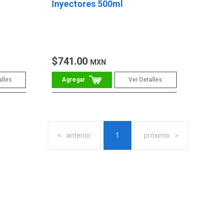
Inyectores 500ml
$741.00
MXN
alles
Ver Detalles
anterior
1
próximo