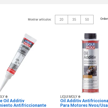
Orden
20
35
50
Mostrar artículos:
OLY
LIQUI MOLY
e Oil Additiv
Oil Additiv Antifriccion
iento Antifriccionante
Para Motores Nvos/Us