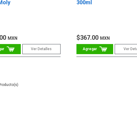
Moly
300ml
.00
$367.00
MXN
MXN
Ver Detalles
Ver Det