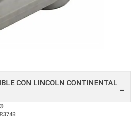
IBLE CON LINCOLN CONTINENTAL
®
T®
DR374B