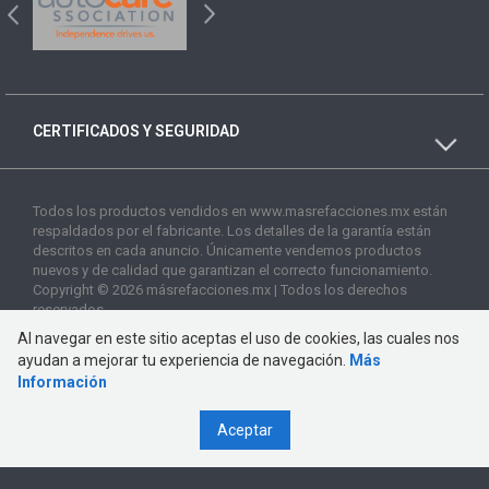
CERTIFICADOS Y SEGURIDAD
Todos los productos vendidos en www.masrefacciones.mx están
respaldados por el fabricante. Los detalles de la garantía están
descritos en cada anuncio. Únicamente vendemos productos
nuevos y de calidad que garantizan el correcto funcionamiento.
Copyright © 2026 másrefacciones.mx | Todos los derechos
reservados
Al navegar en este sitio aceptas el uso de cookies, las cuales nos
ayudan a mejorar tu experiencia de navegación.
Más
Información
Aceptar