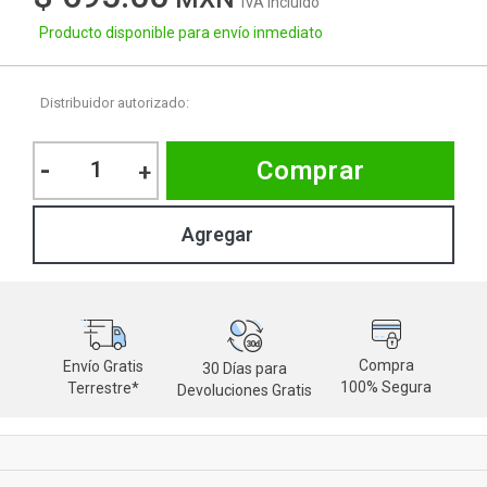
IVA Incluido
Producto disponible para envío inmediato
Distribuidor autorizado:
-
Comprar
+
Compra
Envío Gratis
30 Días para
M
100% Segura
Terrestre*
Devoluciones Gratis
d