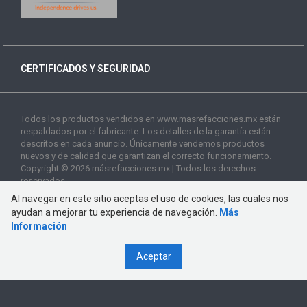
CERTIFICADOS Y SEGURIDAD
Todos los productos vendidos en www.masrefacciones.mx están
respaldados por el fabricante. Los detalles de la garantía están
descritos en cada anuncio. Únicamente vendemos productos
nuevos y de calidad que garantizan el correcto funcionamiento.
Copyright © 2026 másrefacciones.mx | Todos los derechos
reservados
Al navegar en este sitio aceptas el uso de cookies, las cuales nos
ayudan a mejorar tu experiencia de navegación.
Más
Información
Aceptar