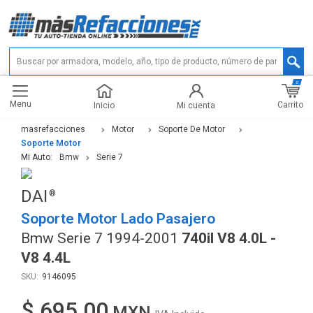
0
Menu
Carrito
Inicio
Mi cuenta
masrefacciones
Motor
Soporte De Motor
Soporte Motor
Mi Auto:
Bmw
Serie 7
DAI
Soporte Motor Lado Pasajero
Bmw Serie 7 1994-2001
740il V8 4.0L -
V8 4.4L
9146095
$ 695.00