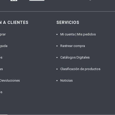
N A CLIENTES
SERVICIOS
prar
Mi cuenta | Mis pedidos
ayuda
Rastrear compra
os
Catálogos Digitales
as
Clasificación de productos
 Devoluciones
Noticias
os