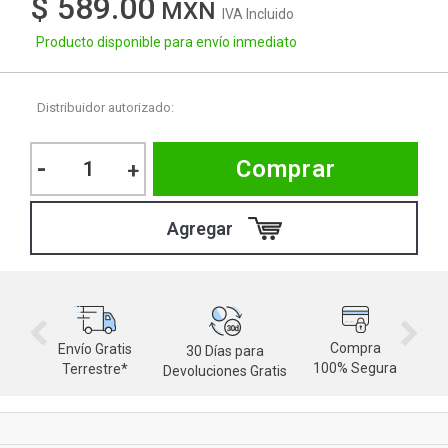
$ 589.00
IVA Incluido
Producto disponible para envío inmediato
Distribuidor autorizado:
-
Comprar
+
Compra
Envío Gratis
30 Días para
M
100% Segura
Terrestre*
Devoluciones Gratis
d