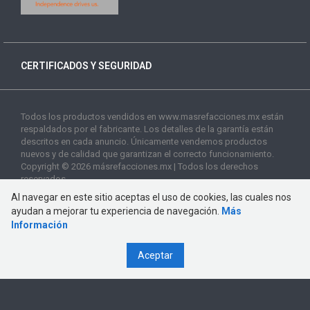
CERTIFICADOS Y SEGURIDAD
Todos los productos vendidos en www.masrefacciones.mx están
respaldados por el fabricante. Los detalles de la garantía están
descritos en cada anuncio. Únicamente vendemos productos
nuevos y de calidad que garantizan el correcto funcionamiento.
Copyright © 2026 másrefacciones.mx | Todos los derechos
reservados
Al navegar en este sitio aceptas el uso de cookies, las cuales nos
ayudan a mejorar tu experiencia de navegación.
Más
Información
Aceptar