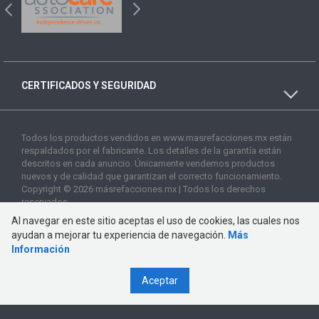
CERTIFICADOS Y SEGURIDAD
Todos los productos vendidos en www.masrefacciones.mx están
respaldados por el fabricante. Los detalles de la garantía están
descritos en cada anuncio. Únicamente vendemos productos
nuevos y de calidad que garantizan el correcto funcionamiento.
Copyright © 2026 másrefacciones.mx | Todos los derechos
reservados
Al navegar en este sitio aceptas el uso de cookies, las cuales nos
ayudan a mejorar tu experiencia de navegación.
Más
Información
Aceptar