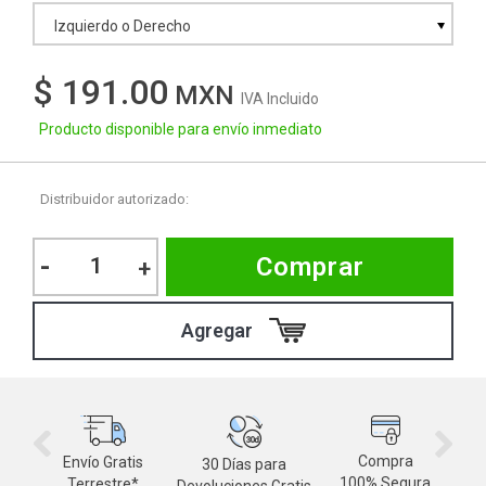
Izquierdo o Derecho
$ 191.00
IVA Incluido
Producto disponible para envío inmediato
Distribuidor autorizado:
-
Comprar
+
Compra
Envío Gratis
30 Días para
M
100% Segura
Terrestre*
Devoluciones Gratis
d