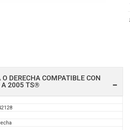
A O DERECHA COMPATIBLE CON
 A 2005 TS®
42128
recha